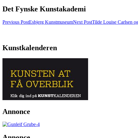
Det Fynske Kunstakademi
Post
Previous Post
Esbjerg Kunstmuseum
Next Post
Tilde Louise Carlsen o
navigation
Kunstkalenderen
Annonce
Annonce