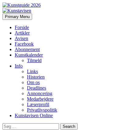
Search
Skip
Primary Menu
to
Kunstavisen
content
Forside
Artikler
Avisen
Facebook
Abonnement
Kunstkalender
Tilmeld
Info
Links
Historien
Om os
Deadlines
Annoncering
Medarbejdere
Læserprofil
Privatlivspolitik
Kunstavisen Online
Search
for: