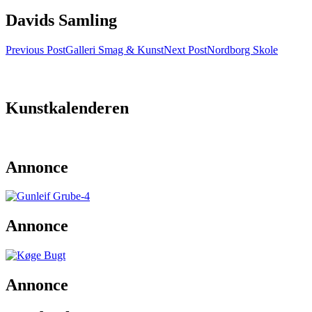
Davids Samling
Post
Previous Post
Galleri Smag & Kunst
Next Post
Nordborg Skole
navigation
Kunstkalenderen
Annonce
Annonce
Annonce