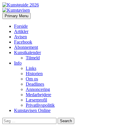
Search
Skip
Primary Menu
to
Kunstavisen
content
Forside
Artikler
Avisen
Facebook
Abonnement
Kunstkalender
Tilmeld
Info
Links
Historien
Om os
Deadlines
Annoncering
Medarbejdere
Læserprofil
Privatlivspolitik
Kunstavisen Online
Search
for: