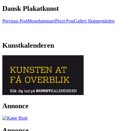
Dansk Plakatkunst
Post
Previous Post
Mosedamgaard
Next Post
Galleri Skippergården
navigation
Kunstkalenderen
Annonce
Annonce