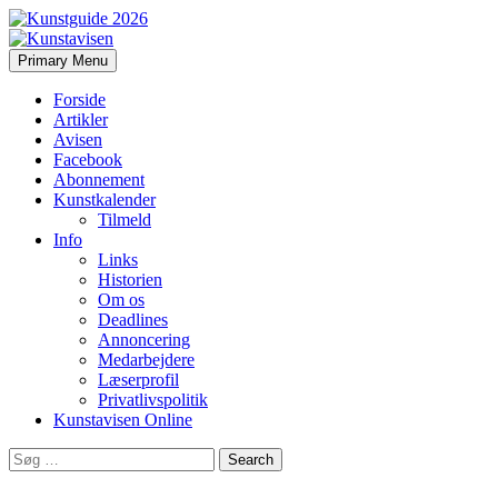
Search
Skip
Primary Menu
to
Kunstavisen
content
Forside
Artikler
Avisen
Facebook
Abonnement
Kunstkalender
Tilmeld
Info
Links
Historien
Om os
Deadlines
Annoncering
Medarbejdere
Læserprofil
Privatlivspolitik
Kunstavisen Online
Search
for: