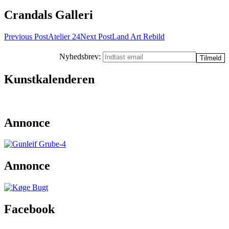
Crandals Galleri
Post
Previous Post
Atelier 24
Next Post
Land Art Rebild
navigation
Nyhedsbrev:
Kunstkalenderen
Annonce
Annonce
Facebook