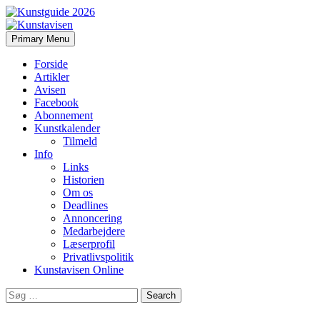
Search
Skip
Primary Menu
to
Kunstavisen
content
Forside
Artikler
Avisen
Facebook
Abonnement
Kunstkalender
Tilmeld
Info
Links
Historien
Om os
Deadlines
Annoncering
Medarbejdere
Læserprofil
Privatlivspolitik
Kunstavisen Online
Search
for: