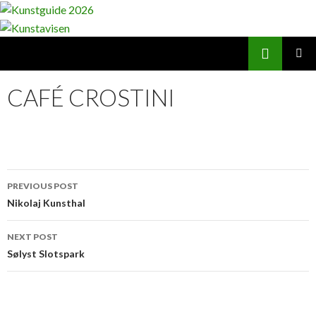
Search
Kunstavisen
SKIP
PRIMAR
TO
MENU
CAFÉ CROSTINI
CONTENT
Post
PREVIOUS POST
navigation
Nikolaj Kunsthal
NEXT POST
Sølyst Slotspark