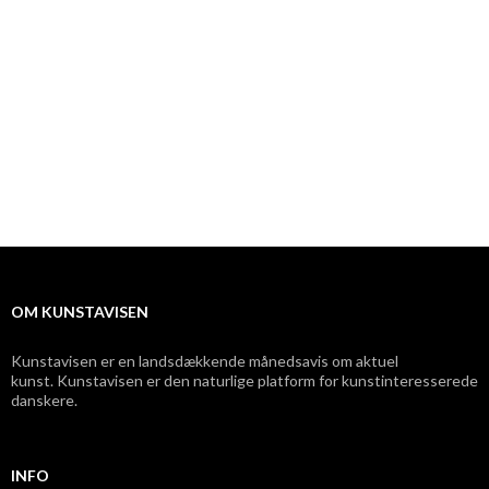
OM KUNSTAVISEN
Kunstavisen er en landsdækkende månedsavis om aktuel
kunst. Kunstavisen er den naturlige platform for kunstinteresserede
danskere.
INFO