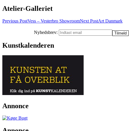
Atelier-Galleriet
Post
Previous Post
Vess – Vesterbro Showroom
Next Post
Art Danmark
navigation
Nyhedsbrev:
Kunstkalenderen
Annonce
Annonce