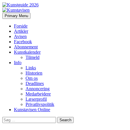
Search
Skip
Primary Menu
to
Kunstavisen
content
Forside
Artikler
Avisen
Facebook
Abonnement
Kunstkalender
Tilmeld
Info
Links
Historien
Om os
Deadlines
Annoncering
Medarbejdere
Læserprofil
Privatlivspolitik
Kunstavisen Online
Search
for: