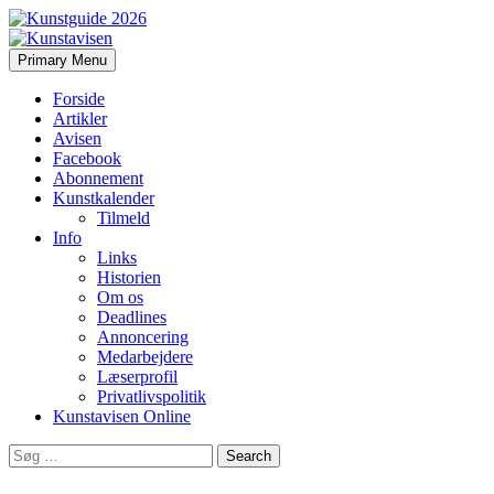
Search
Skip
Primary Menu
to
Kunstavisen
content
Forside
Artikler
Avisen
Facebook
Abonnement
Kunstkalender
Tilmeld
Info
Links
Historien
Om os
Deadlines
Annoncering
Medarbejdere
Læserprofil
Privatlivspolitik
Kunstavisen Online
Search
for: