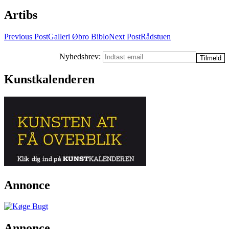
Artibs
Post
Previous Post
Galleri Øbro Biblo
Next Post
Rådstuen
navigation
Nyhedsbrev:
Kunstkalenderen
Annonce
Annonce