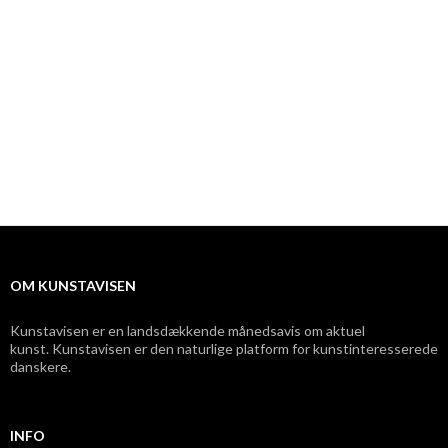
OM KUNSTAVISEN
Kunstavisen er en landsdækkende månedsavis om aktuel
kunst. Kunstavisen er den naturlige platform for kunstinteresserede
danskere.
INFO