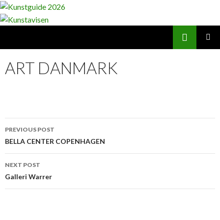
Search
Kunstavisen
SKIP
PRIMAR
TO
MENU
ART DANMARK
CONTENT
Post
PREVIOUS POST
navigation
BELLA CENTER COPENHAGEN
NEXT POST
Galleri Warrer