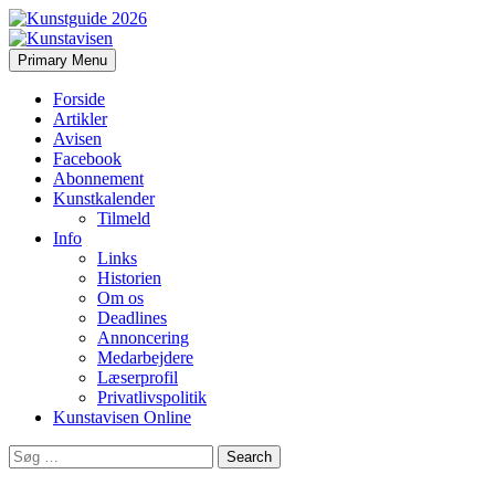
Search
Skip
Primary Menu
to
Kunstavisen
content
Forside
Artikler
Avisen
Facebook
Abonnement
Kunstkalender
Tilmeld
Info
Links
Historien
Om os
Deadlines
Annoncering
Medarbejdere
Læserprofil
Privatlivspolitik
Kunstavisen Online
Search
for: