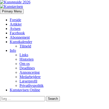
Search
Skip
Primary Menu
to
Kunstavisen
content
Forside
Artikler
Avisen
Facebook
Abonnement
Kunstkalender
Tilmeld
Info
Links
Historien
Om os
Deadlines
Annoncering
Medarbejdere
Læserprofil
Privatlivspolitik
Kunstavisen Online
Search
for: