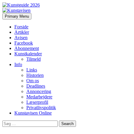
Search
Skip
Primary Menu
to
Kunstavisen
content
Forside
Artikler
Avisen
Facebook
Abonnement
Kunstkalender
Tilmeld
Info
Links
Historien
Om os
Deadlines
Annoncering
Medarbejdere
Læserprofil
Privatlivspolitik
Kunstavisen Online
Search
for: