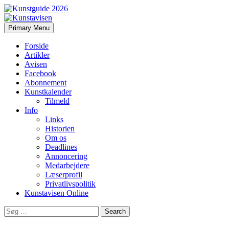
Search
Skip
Primary Menu
to
Kunstavisen
content
Forside
Artikler
Avisen
Facebook
Abonnement
Kunstkalender
Tilmeld
Info
Links
Historien
Om os
Deadlines
Annoncering
Medarbejdere
Læserprofil
Privatlivspolitik
Kunstavisen Online
Search
for: