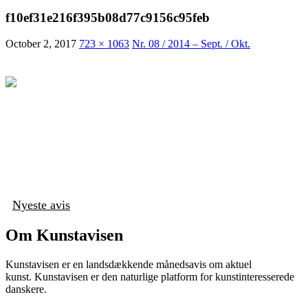
f10ef31e216f395b08d77c9156c95feb
October 2, 2017
723 × 1063
Nr. 08 / 2014 – Sept. / Okt.
Nyeste avis
Om Kunstavisen
Kunstavisen er en landsdækkende månedsavis om aktuel
kunst. Kunstavisen er den naturlige platform for kunstinteresserede
danskere.