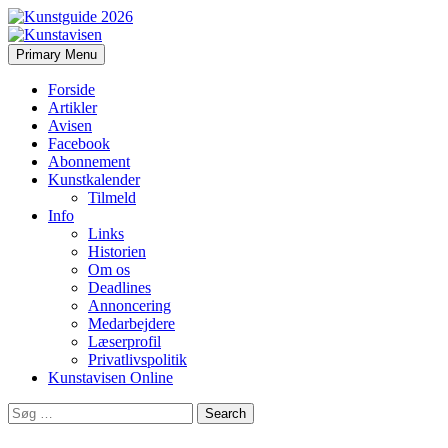
Search
Skip
Primary Menu
to
Kunstavisen
content
Forside
Artikler
Avisen
Facebook
Abonnement
Kunstkalender
Tilmeld
Info
Links
Historien
Om os
Deadlines
Annoncering
Medarbejdere
Læserprofil
Privatlivspolitik
Kunstavisen Online
Search
for: