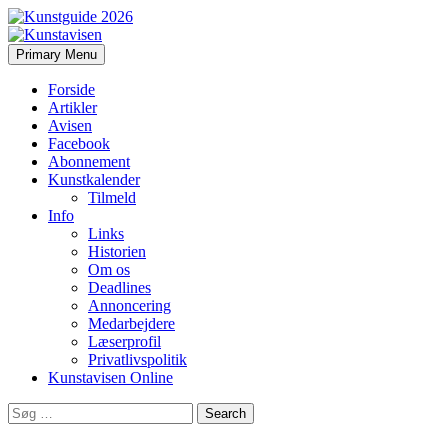
Search
Skip
Primary Menu
to
Kunstavisen
content
Forside
Artikler
Avisen
Facebook
Abonnement
Kunstkalender
Tilmeld
Info
Links
Historien
Om os
Deadlines
Annoncering
Medarbejdere
Læserprofil
Privatlivspolitik
Kunstavisen Online
Search
for: