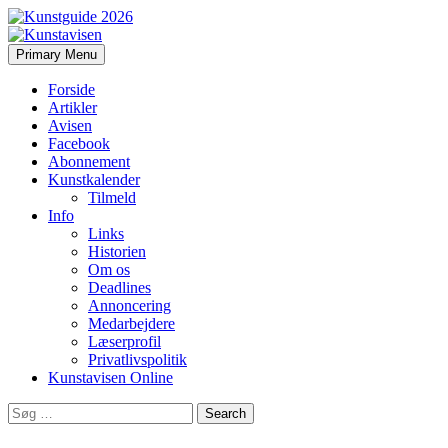
Search
Skip
Primary Menu
to
Kunstavisen
content
Forside
Artikler
Avisen
Facebook
Abonnement
Kunstkalender
Tilmeld
Info
Links
Historien
Om os
Deadlines
Annoncering
Medarbejdere
Læserprofil
Privatlivspolitik
Kunstavisen Online
Search
for: