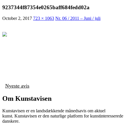
9237344f87354e0265baff684fedd02a
October 2, 2017
723 × 1063
Nr. 06 / 2011 – Juni / juli
Nyeste avis
Om Kunstavisen
Kunstavisen er en landsdækkende månedsavis om aktuel
kunst. Kunstavisen er den naturlige platform for kunstinteresserede
danskere.