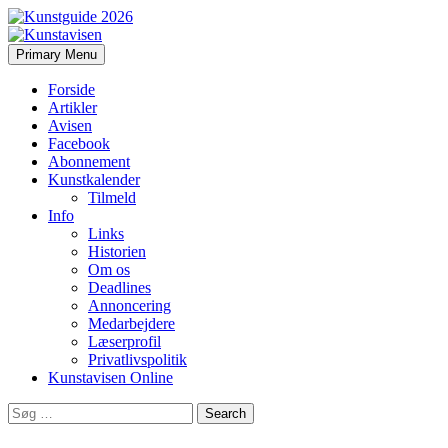
Search
Skip
Primary Menu
to
Kunstavisen
content
Forside
Artikler
Avisen
Facebook
Abonnement
Kunstkalender
Tilmeld
Info
Links
Historien
Om os
Deadlines
Annoncering
Medarbejdere
Læserprofil
Privatlivspolitik
Kunstavisen Online
Search
for: