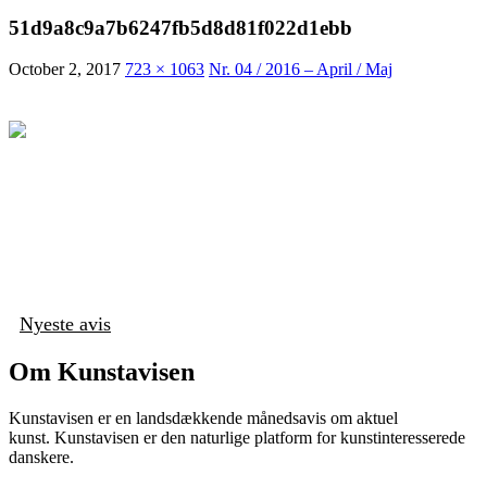
51d9a8c9a7b6247fb5d8d81f022d1ebb
October 2, 2017
723 × 1063
Nr. 04 / 2016 – April / Maj
Nyeste avis
Om Kunstavisen
Kunstavisen er en landsdækkende månedsavis om aktuel
kunst. Kunstavisen er den naturlige platform for kunstinteresserede
danskere.