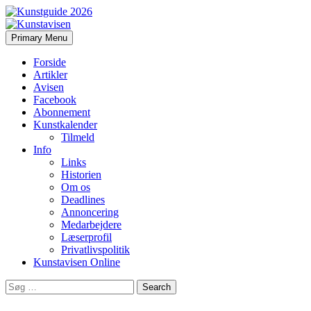
Search
Skip
Primary Menu
to
Kunstavisen
content
Forside
Artikler
Avisen
Facebook
Abonnement
Kunstkalender
Tilmeld
Info
Links
Historien
Om os
Deadlines
Annoncering
Medarbejdere
Læserprofil
Privatlivspolitik
Kunstavisen Online
Search
for: