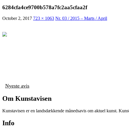
6284cfa4ce9700b578a7fc2aa5cfaa2f
October 2, 2017
723 × 1063
Nr. 03 / 2015 – Marts / April
Nyeste avis
Om Kunstavisen
Kunstavisen er en landsdækkende månedsavis om aktuel kunst. Kunstav
Info