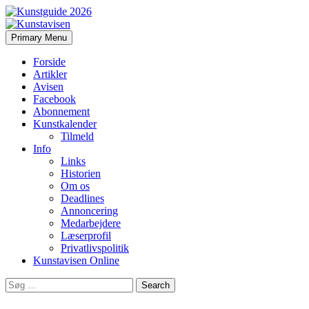
Search
Skip
Primary Menu
to
Kunstavisen
content
Forside
Artikler
Avisen
Facebook
Abonnement
Kunstkalender
Tilmeld
Info
Links
Historien
Om os
Deadlines
Annoncering
Medarbejdere
Læserprofil
Privatlivspolitik
Kunstavisen Online
Search
for: