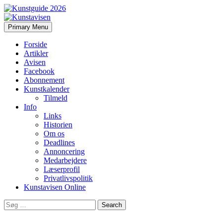
Search
Skip
Primary Menu
to
Kunstavisen
content
Forside
Artikler
Avisen
Facebook
Abonnement
Kunstkalender
Tilmeld
Info
Links
Historien
Om os
Deadlines
Annoncering
Medarbejdere
Læserprofil
Privatlivspolitik
Kunstavisen Online
Search
for: