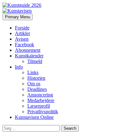
Search
Skip
Primary Menu
to
Kunstavisen
content
Forside
Artikler
Avisen
Facebook
Abonnement
Kunstkalender
Tilmeld
Info
Links
Historien
Om os
Deadlines
Annoncering
Medarbejdere
Læserprofil
Privatlivspolitik
Kunstavisen Online
Search
for: