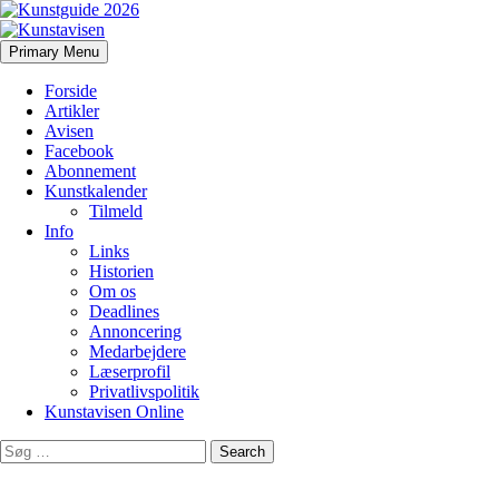
Search
Skip
Primary Menu
to
Kunstavisen
content
Forside
Artikler
Avisen
Facebook
Abonnement
Kunstkalender
Tilmeld
Info
Links
Historien
Om os
Deadlines
Annoncering
Medarbejdere
Læserprofil
Privatlivspolitik
Kunstavisen Online
Search
for: