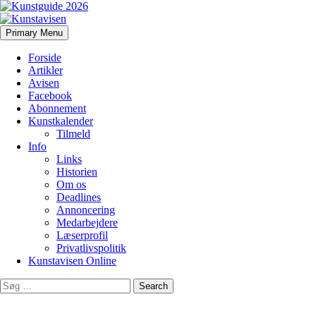
Search
Skip
Primary Menu
to
Kunstavisen
content
Forside
Artikler
Avisen
Facebook
Abonnement
Kunstkalender
Tilmeld
Info
Links
Historien
Om os
Deadlines
Annoncering
Medarbejdere
Læserprofil
Privatlivspolitik
Kunstavisen Online
Search
for: