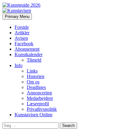
Search
Skip
Primary Menu
to
Kunstavisen
content
Forside
Artikler
Avisen
Facebook
Abonnement
Kunstkalender
Tilmeld
Info
Links
Historien
Om os
Deadlines
Annoncering
Medarbejdere
Læserprofil
Privatlivspolitik
Kunstavisen Online
Search
for: