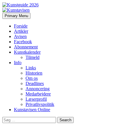
Search
Skip
Primary Menu
to
Kunstavisen
content
Forside
Artikler
Avisen
Facebook
Abonnement
Kunstkalender
Tilmeld
Info
Links
Historien
Om os
Deadlines
Annoncering
Medarbejdere
Læserprofil
Privatlivspolitik
Kunstavisen Online
Search
for: