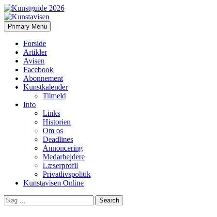
Search
Skip
Primary Menu
to
Kunstavisen
content
Forside
Artikler
Avisen
Facebook
Abonnement
Kunstkalender
Tilmeld
Info
Links
Historien
Om os
Deadlines
Annoncering
Medarbejdere
Læserprofil
Privatlivspolitik
Kunstavisen Online
Search
for: