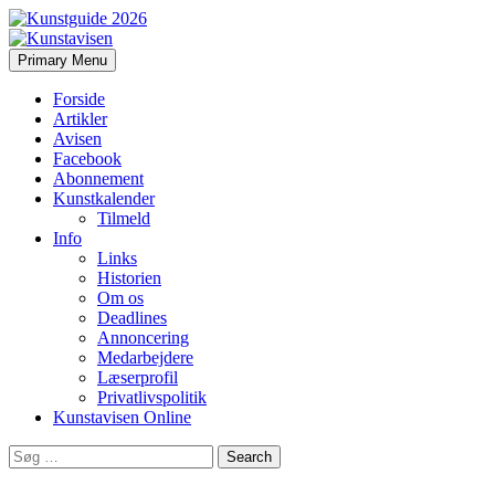
Search
Skip
Primary Menu
to
Kunstavisen
content
Forside
Artikler
Avisen
Facebook
Abonnement
Kunstkalender
Tilmeld
Info
Links
Historien
Om os
Deadlines
Annoncering
Medarbejdere
Læserprofil
Privatlivspolitik
Kunstavisen Online
Search
for: