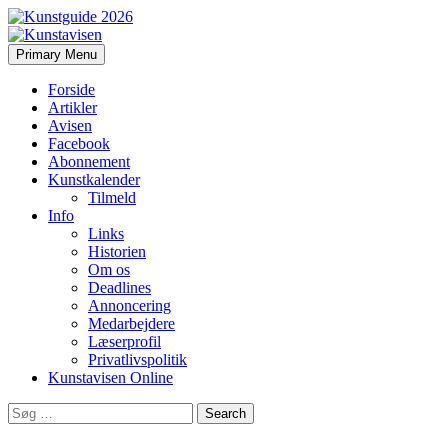
Search
Skip
Primary Menu
to
Kunstavisen
content
Forside
Artikler
Avisen
Facebook
Abonnement
Kunstkalender
Tilmeld
Info
Links
Historien
Om os
Deadlines
Annoncering
Medarbejdere
Læserprofil
Privatlivspolitik
Kunstavisen Online
Search
for: