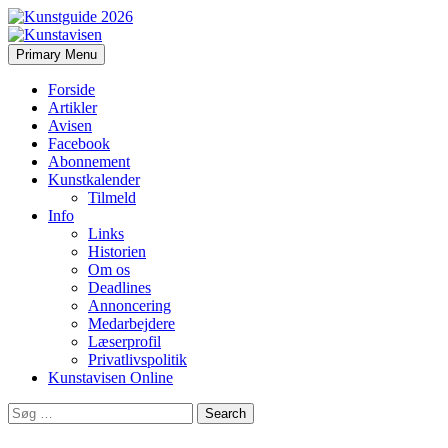
Search
Skip
Primary Menu
to
Kunstavisen
content
Forside
Artikler
Avisen
Facebook
Abonnement
Kunstkalender
Tilmeld
Info
Links
Historien
Om os
Deadlines
Annoncering
Medarbejdere
Læserprofil
Privatlivspolitik
Kunstavisen Online
Search
for: