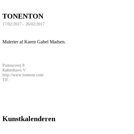
TONENTON
17/02/2017 - 26/02/2017
Malerier af Karen Gabel Madsen.
Pasteursvej 8
København V
http://www.toneton.com
Tlf.:
Kunstkalenderen