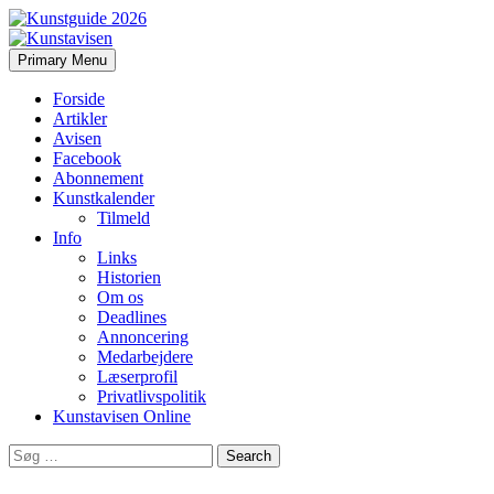
Search
Skip
Primary Menu
to
Kunstavisen
content
Forside
Artikler
Avisen
Facebook
Abonnement
Kunstkalender
Tilmeld
Info
Links
Historien
Om os
Deadlines
Annoncering
Medarbejdere
Læserprofil
Privatlivspolitik
Kunstavisen Online
Search
for: