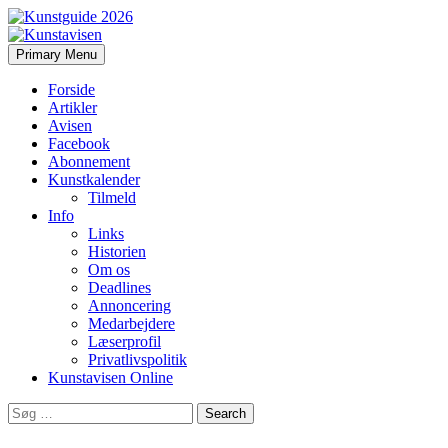
Search
Skip
Primary Menu
to
Kunstavisen
content
Forside
Artikler
Avisen
Facebook
Abonnement
Kunstkalender
Tilmeld
Info
Links
Historien
Om os
Deadlines
Annoncering
Medarbejdere
Læserprofil
Privatlivspolitik
Kunstavisen Online
Search
for: