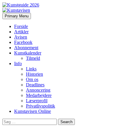
Search
Skip
Primary Menu
to
Kunstavisen
content
Forside
Artikler
Avisen
Facebook
Abonnement
Kunstkalender
Tilmeld
Info
Links
Historien
Om os
Deadlines
Annoncering
Medarbejdere
Læserprofil
Privatlivspolitik
Kunstavisen Online
Search
for: