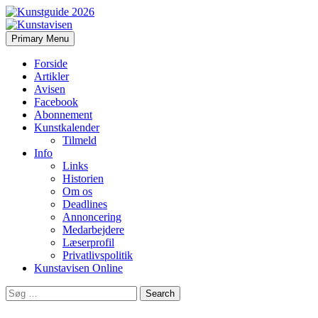
Search
Skip
Primary Menu
to
Kunstavisen
content
Forside
Artikler
Avisen
Facebook
Abonnement
Kunstkalender
Tilmeld
Info
Links
Historien
Om os
Deadlines
Annoncering
Medarbejdere
Læserprofil
Privatlivspolitik
Kunstavisen Online
Search
for: