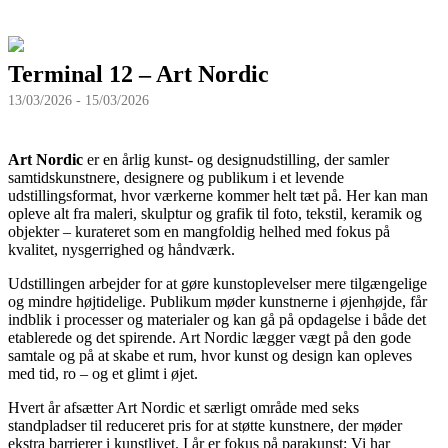
Terminal 12 – Art Nordic
13/03/2026 - 15/03/2026
Art Nordic
er en årlig kunst- og designudstilling, der samler
samtidskunstnere, designere og publikum i et levende
udstillingsformat, hvor værkerne kommer helt tæt på. Her kan man
opleve alt fra maleri, skulptur og grafik til foto, tekstil, keramik og
objekter – kurateret som en mangfoldig helhed med fokus på
kvalitet, nysgerrighed og håndværk.
Udstillingen arbejder for at gøre kunstoplevelser mere tilgængelige
og mindre højtidelige. Publikum møder kunstnerne i øjenhøjde, får
indblik i processer og materialer og kan gå på opdagelse i både det
etablerede og det spirende. Art Nordic lægger vægt på den gode
samtale og på at skabe et rum, hvor kunst og design kan opleves
med tid, ro – og et glimt i øjet.
Hvert år afsætter Art Nordic et særligt område med seks
standpladser til reduceret pris for at støtte kunstnere, der møder
ekstra barrierer i kunstlivet. I år er fokus på parakunst: Vi har