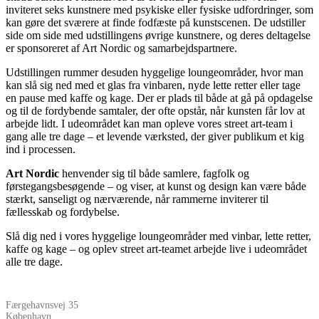
inviteret seks kunstnere med psykiske eller fysiske udfordringer, som
kan gøre det sværere at finde fodfæste på kunstscenen. De udstiller
side om side med udstillingens øvrige kunstnere, og deres deltagelse
er sponsoreret af Art Nordic og samarbejdspartnere.
Udstillingen rummer desuden hyggelige loungeområder, hvor man
kan slå sig ned med et glas fra vinbaren, nyde lette retter eller tage
en pause med kaffe og kage. Der er plads til både at gå på opdagelse
og til de fordybende samtaler, der ofte opstår, når kunsten får lov at
arbejde lidt. I udeområdet kan man opleve vores street art-team i
gang alle tre dage – et levende værksted, der giver publikum et kig
ind i processen.
Art Nordic
henvender sig til både samlere, fagfolk og
førstegangsbesøgende – og viser, at kunst og design kan være både
stærkt, sanseligt og nærværende, når rammerne inviterer til
fællesskab og fordybelse.
Slå dig ned i vores hyggelige loungeområder med vinbar, lette retter,
kaffe og kage – og oplev street art-teamet arbejde live i udeområdet
alle tre dage.
Færgehavnsvej 35
København