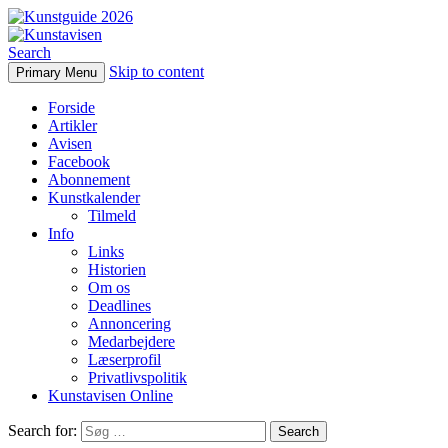
Search
Skip to content
Primary Menu
Kunstavisen
Forside
Artikler
Avisen
Facebook
Abonnement
Kunstkalender
Tilmeld
Info
Links
Historien
Om os
Deadlines
Annoncering
Medarbejdere
Læserprofil
Privatlivspolitik
Kunstavisen Online
Search for: