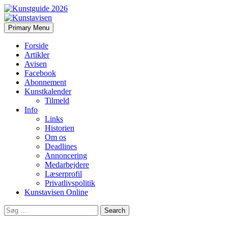
Search
Skip
Primary Menu
to
Kunstavisen
content
Forside
Artikler
Avisen
Facebook
Abonnement
Kunstkalender
Tilmeld
Info
Links
Historien
Om os
Deadlines
Annoncering
Medarbejdere
Læserprofil
Privatlivspolitik
Kunstavisen Online
Search
for: