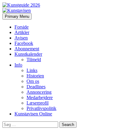
Search
Skip
Primary Menu
to
Kunstavisen
content
Forside
Artikler
Avisen
Facebook
Abonnement
Kunstkalender
Tilmeld
Info
Links
Historien
Om os
Deadlines
Annoncering
Medarbejdere
Læserprofil
Privatlivspolitik
Kunstavisen Online
Search
for: