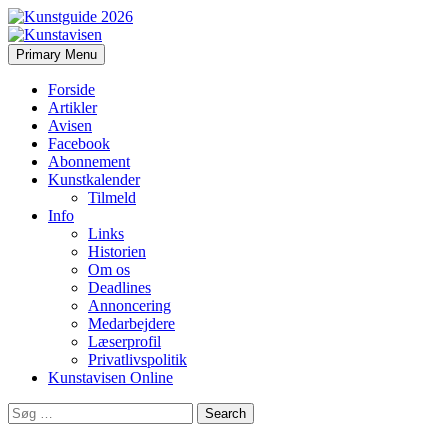
Search
Skip
Primary Menu
to
Kunstavisen
content
Forside
Artikler
Avisen
Facebook
Abonnement
Kunstkalender
Tilmeld
Info
Links
Historien
Om os
Deadlines
Annoncering
Medarbejdere
Læserprofil
Privatlivspolitik
Kunstavisen Online
Search
for: