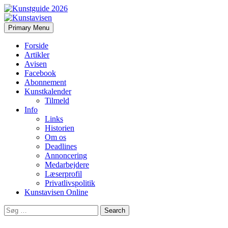
Search
Skip
Primary Menu
to
Kunstavisen
content
Forside
Artikler
Avisen
Facebook
Abonnement
Kunstkalender
Tilmeld
Info
Links
Historien
Om os
Deadlines
Annoncering
Medarbejdere
Læserprofil
Privatlivspolitik
Kunstavisen Online
Search
for: