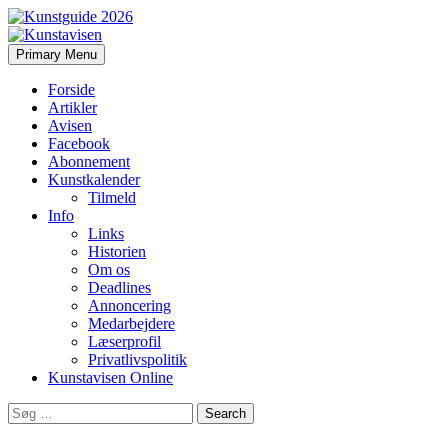
Search
Skip
Primary Menu
to
Kunstavisen
content
Forside
Artikler
Avisen
Facebook
Abonnement
Kunstkalender
Tilmeld
Info
Links
Historien
Om os
Deadlines
Annoncering
Medarbejdere
Læserprofil
Privatlivspolitik
Kunstavisen Online
Search
for: