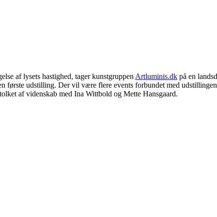
lse af lysets hastighed, tager kunstgruppen
Artluminis.dk
på en landsd
rste udstilling. Der vil være flere events forbundet med udstillingen. D
fortolket af videnskab med Ina Wittbold og Mette Hansgaard.