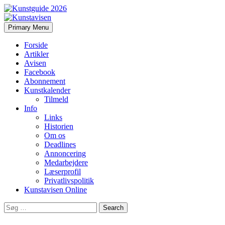
Search
Skip
Primary Menu
to
Kunstavisen
content
Forside
Artikler
Avisen
Facebook
Abonnement
Kunstkalender
Tilmeld
Info
Links
Historien
Om os
Deadlines
Annoncering
Medarbejdere
Læserprofil
Privatlivspolitik
Kunstavisen Online
Search
for: