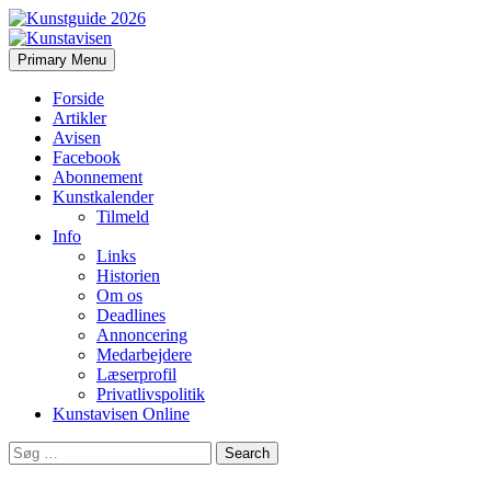
Search
Skip
Primary Menu
to
Kunstavisen
content
Forside
Artikler
Avisen
Facebook
Abonnement
Kunstkalender
Tilmeld
Info
Links
Historien
Om os
Deadlines
Annoncering
Medarbejdere
Læserprofil
Privatlivspolitik
Kunstavisen Online
Search
for: