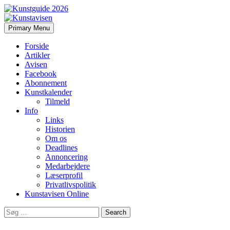
Search
Skip
Primary Menu
to
Kunstavisen
content
Forside
Artikler
Avisen
Facebook
Abonnement
Kunstkalender
Tilmeld
Info
Links
Historien
Om os
Deadlines
Annoncering
Medarbejdere
Læserprofil
Privatlivspolitik
Kunstavisen Online
Search
for: