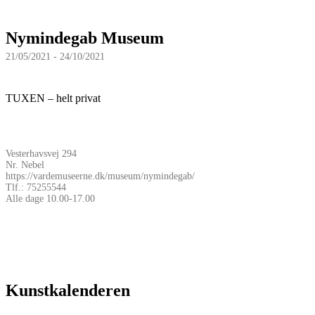
Nymindegab Museum
21/05/2021 - 24/10/2021
TUXEN – helt privat
Vesterhavsvej 294
Nr. Nebel
https://vardemuseerne.dk/museum/nymindegab/
Tlf.: 75255544
Alle dage 10.00-17.00
Kunstkalenderen