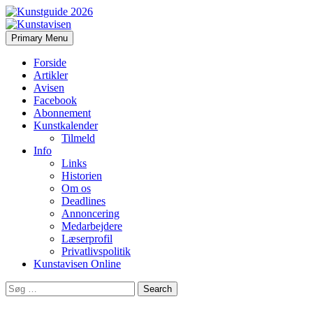
Search
Skip
Primary Menu
to
Kunstavisen
content
Forside
Artikler
Avisen
Facebook
Abonnement
Kunstkalender
Tilmeld
Info
Links
Historien
Om os
Deadlines
Annoncering
Medarbejdere
Læserprofil
Privatlivspolitik
Kunstavisen Online
Search
for: