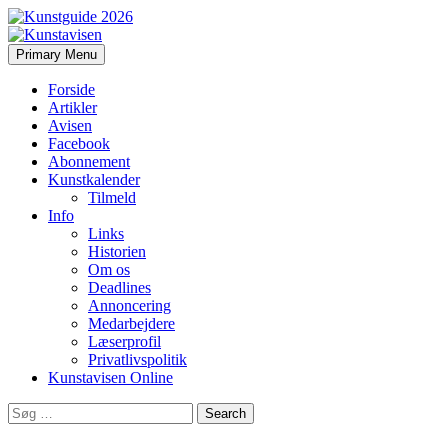
Search
Skip
Primary Menu
to
Kunstavisen
content
Forside
Artikler
Avisen
Facebook
Abonnement
Kunstkalender
Tilmeld
Info
Links
Historien
Om os
Deadlines
Annoncering
Medarbejdere
Læserprofil
Privatlivspolitik
Kunstavisen Online
Search
for: