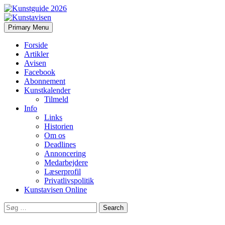
Search
Skip
Primary Menu
to
Kunstavisen
content
Forside
Artikler
Avisen
Facebook
Abonnement
Kunstkalender
Tilmeld
Info
Links
Historien
Om os
Deadlines
Annoncering
Medarbejdere
Læserprofil
Privatlivspolitik
Kunstavisen Online
Search
for: