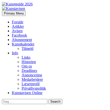
Search
Skip
Primary Menu
to
Kunstavisen
content
Forside
Artikler
Avisen
Facebook
Abonnement
Kunstkalender
Tilmeld
Info
Links
Historien
Om os
Deadlines
Annoncering
Medarbejdere
Læserprofil
Privatlivspolitik
Kunstavisen Online
Search
for: