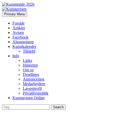
Search
Skip
Primary Menu
to
Kunstavisen
content
Forside
Artikler
Avisen
Facebook
Abonnement
Kunstkalender
Tilmeld
Info
Links
Historien
Om os
Deadlines
Annoncering
Medarbejdere
Læserprofil
Privatlivspolitik
Kunstavisen Online
Search
for: