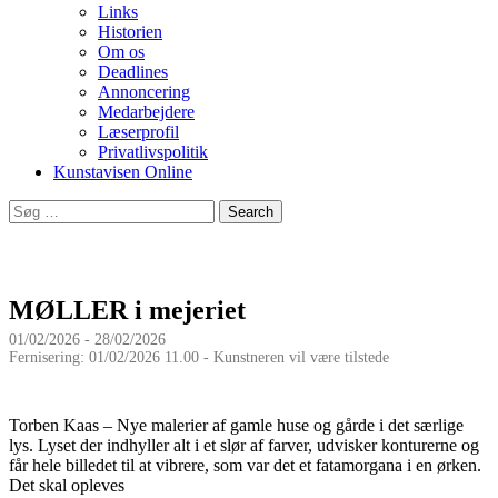
Links
Historien
Om os
Deadlines
Annoncering
Medarbejdere
Læserprofil
Privatlivspolitik
Kunstavisen Online
Search
for:
MØLLER i mejeriet
01/02/2026 - 28/02/2026
Fernisering: 01/02/2026 11.00 - Kunstneren vil være tilstede
Torben Kaas – Nye malerier af gamle huse og gårde i det særlige
lys. Lyset der indhyller alt i et slør af farver, udvisker konturerne og
får hele billedet til at vibrere, som var det et fatamorgana i en ørken.
Det skal opleves