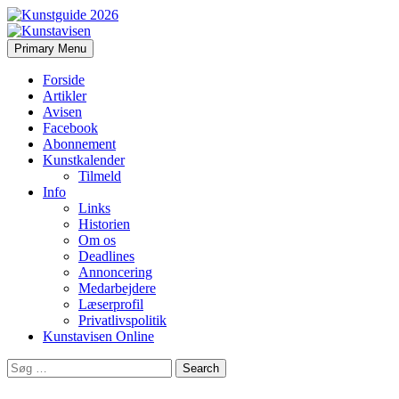
Search
Skip
Primary Menu
to
Kunstavisen
content
Forside
Artikler
Avisen
Facebook
Abonnement
Kunstkalender
Tilmeld
Info
Links
Historien
Om os
Deadlines
Annoncering
Medarbejdere
Læserprofil
Privatlivspolitik
Kunstavisen Online
Search
for: