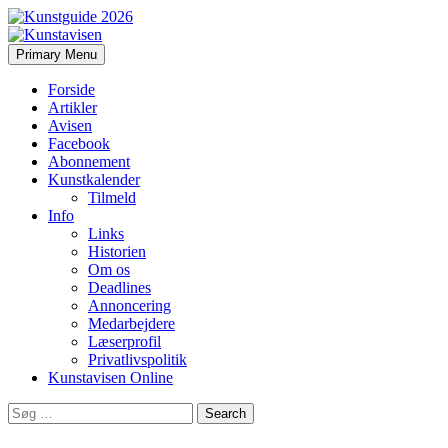
Search
Skip
Primary Menu
to
Kunstavisen
content
Forside
Artikler
Avisen
Facebook
Abonnement
Kunstkalender
Tilmeld
Info
Links
Historien
Om os
Deadlines
Annoncering
Medarbejdere
Læserprofil
Privatlivspolitik
Kunstavisen Online
Search
for: