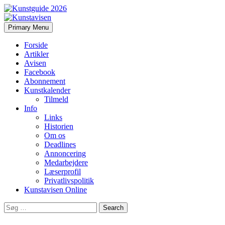
Search
Skip
Primary Menu
to
Kunstavisen
content
Forside
Artikler
Avisen
Facebook
Abonnement
Kunstkalender
Tilmeld
Info
Links
Historien
Om os
Deadlines
Annoncering
Medarbejdere
Læserprofil
Privatlivspolitik
Kunstavisen Online
Search
for: